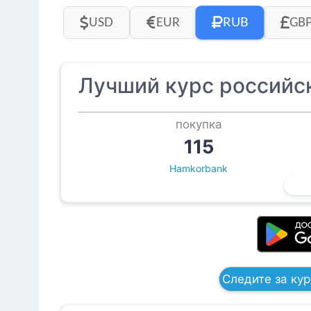
RUB
USD
EUR
GB
Лучший курс российск
покупка
115
Hamkorbank
Следите за ку