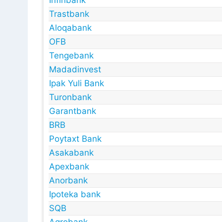
Infinbank
Trastbank
Aloqabank
OFB
Tengebank
Madadinvest
Ipak Yuli Bank
Turonbank
Garantbank
BRB
Poytaxt Bank
Asakabank
Apexbank
Anorbank
Ipoteka bank
SQB