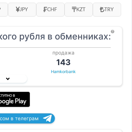
P
JPY
CHF
KZT
TRY
?
ого рубля в обменниках:
продажа
143
Hamkorbank
рсом в телеграм