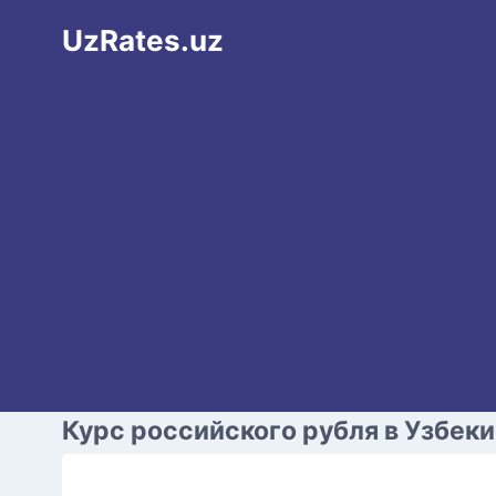
Перейти
UzRates.uz
к
содержимому
Курс российского рубля в Узбек