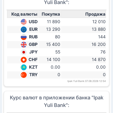
Yuli Bank":
Код валюты
Покупка
Продажа
USD
11 890
12 010
EUR
13 290
13 880
RUB
80
144
GBP
15 400
16 200
JPY
55
76
CHF
14 100
14 870
KZT
0.00
0.00
TRY
0
0
Ipak Yuli Bank 07.08.2026 12:54
Курс валют в приложении банка "Ipak
Yuli Bank":