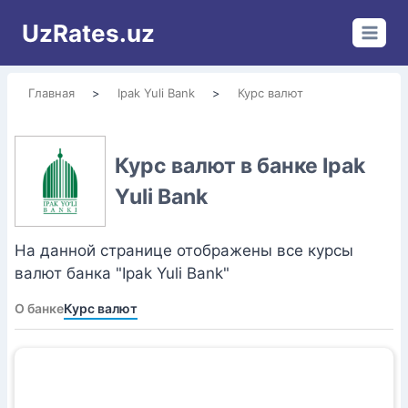
Перейти
UzRates.uz
к
содержимому
Главная
>
Ipak Yuli Bank
>
Курс валют
Курс валют в банке Ipak
Yuli Bank
На данной странице отображены все курсы
валют банка "Ipak Yuli Bank"
О банке
Курс валют