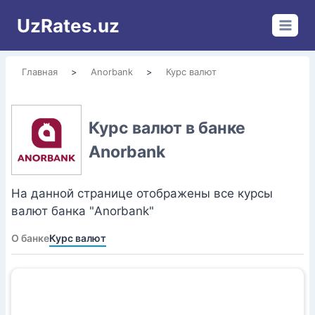
Перейти
UzRates.uz
к
содержимому
Главная
>
Anorbank
>
Курс валют
Курс валют в банке
Anorbank
На данной странице отображены все курсы
валют банка "Anorbank"
О банке
Курс валют