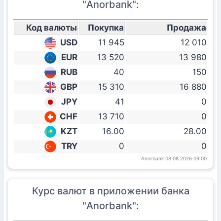
"Anorbank":
Код валюты
Покупка
Продажа
USD
11 945
12 010
EUR
13 520
13 980
RUB
40
150
GBP
15 310
16 880
JPY
41
0
CHF
13 710
0
KZT
16.00
28.00
TRY
0
0
Anorbank 08.08.2026 09:00
Курс валют в приложении банка
"Anorbank":