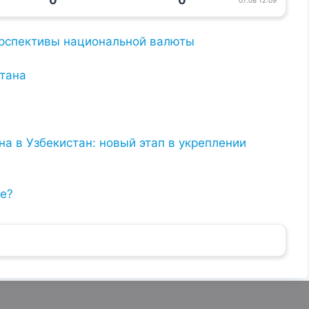
0
0
07.08 12:09
перспективы национальной валюты
тана
а в Узбекистан: новый этап в укреплении
не?