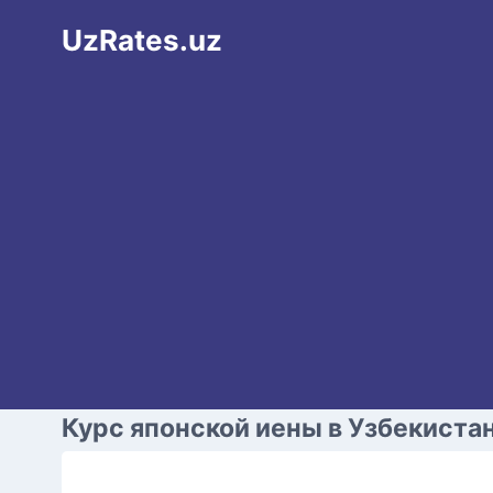
Перейти
UzRates.uz
к
содержимому
Курс японской иены в Узбекиста