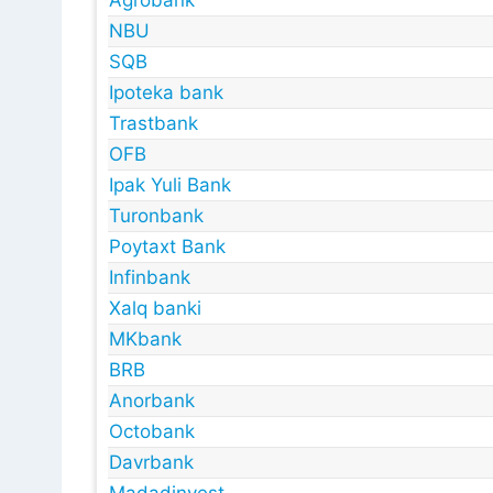
Agrobank
NBU
SQB
Ipoteka bank
Trastbank
OFB
Ipak Yuli Bank
Turonbank
Poytaxt Bank
Infinbank
Xalq banki
MKbank
BRB
Anorbank
Octobank
Davrbank