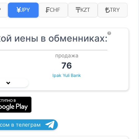
JPY
P
CHF
KZT
TRY
?
ой иены в обменниках:
продажа
76
Ipak Yuli Bank
рсом в телеграм