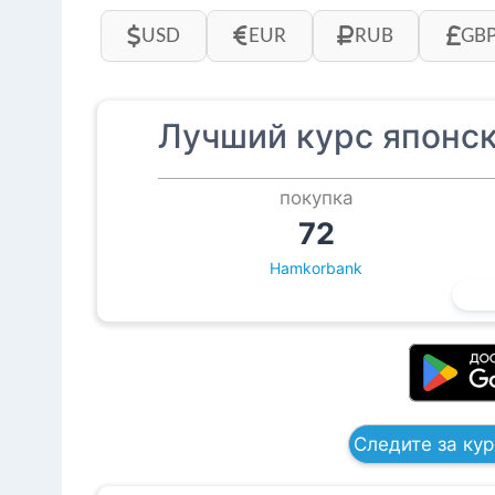
USD
EUR
RUB
GB
Лучший курс японск
покупка
72
Hamkorbank
Следите за ку