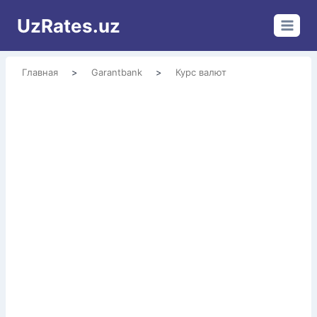
Перейти
UzRates.uz
к
содержимому
Главная
>
Garantbank
>
Курс валют