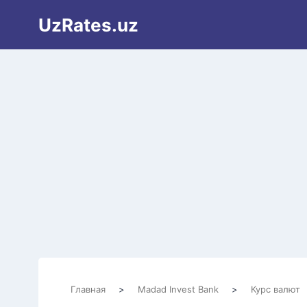
Перейти
UzRates.uz
к
содержимому
Главная
>
Madad Invest Bank
>
Курс валют