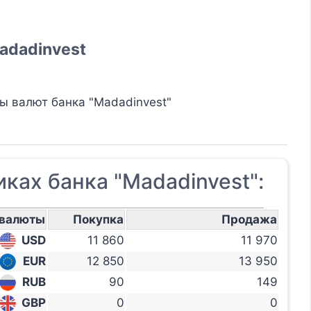
adadinvest
ы валют банка "Madadinvest"
ках банка "Madadinvest":
 валюты
Покупка
Продажа
USD
11 860
11 970
EUR
12 850
13 950
RUB
90
149
GBP
0
0