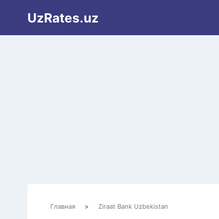
Перейти
UzRates.uz
к
содержимому
Главная
>
Ziraat Bank Uzbekistan