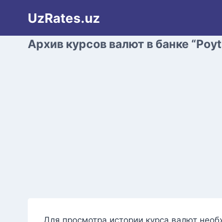
Перейти
UzRates.uz
к
содержимому
Архив курсов валют в банке “Poyt
Для просмотра истории курса валют необ