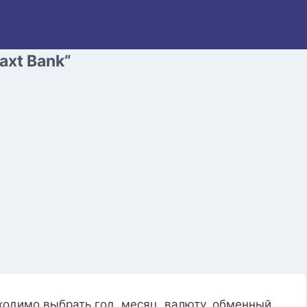
axt Bank”
ходимо выбрать год, месяц, валюту, обменный