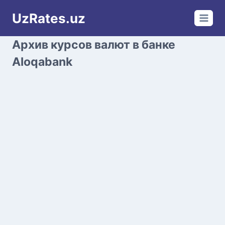
Перейти
UzRates.uz
к
содержимому
Архив курсов валют в банке
Aloqabank